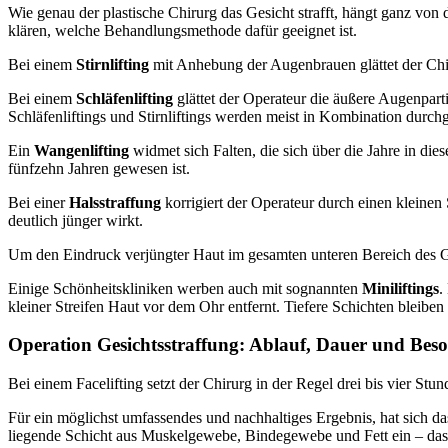
Wie genau der plastische Chirurg das Gesicht strafft, hängt ganz von
klären, welche Behandlungsmethode dafür geeignet ist.
Bei einem
Stirnlifting
mit Anhebung der Augenbrauen glättet der Chiru
Bei einem
Schläfenlifting
glättet der Operateur die äußere Augenparti
Schläfenliftings und Stirnliftings werden meist in Kombination durchg
Ein
Wangenlifting
widmet sich Falten, die sich über die Jahre in dies
fünfzehn Jahren gewesen ist.
Bei einer
Halsstraffung
korrigiert der Operateur durch einen kleinen 
deutlich jünger wirkt.
Um den Eindruck verjüngter Haut im gesamten unteren Bereich des G
Einige Schönheitskliniken werben auch mit sognannten
Miniliftings
.
kleiner Streifen Haut vor dem Ohr entfernt. Tiefere Schichten bleiben
Operation Gesichtsstraffung: Ablauf, Dauer und Bes
Bei einem Facelifting setzt der Chirurg in der Regel drei bis vier St
Für ein möglichst umfassendes und nachhaltiges Ergebnis, hat sich das
liegende Schicht aus Muskelgewebe, Bindegewebe und Fett ein – das