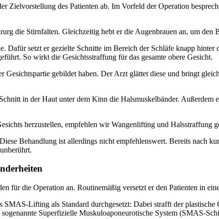
 der Zielvorstellung des Patienten ab. Im Vorfeld der Operation bespr
rg die Stirnfalten. Gleichzeitig hebt er die Augenbrauen an, um den B
e. Dafür setzt er gezielte Schnitte im Bereich der Schläfe knapp hinter
eführt. So wirkt die Gesichtsstraffung für das gesamte obere Gesicht.
er Gesichtspartie gebildet haben. Der Arzt glättet diese und bringt gleic
Schnitt in der Haut unter dem Kinn die Halsmuskelbänder. Außerdem entf
esichts herzustellen, empfehlen wir Wangenlifting und Halsstraffung
 Diese Behandlung ist allerdings nicht empfehlenswert. Bereits nach kur
 unberührt.
onderheiten
unden für die Operation an. Routinemäßig versetzt er den Patienten in e
 SMAS-Lifting als Standard durchgesetzt: Dabei strafft der plastische 
 sogenannte Superfizielle Muskuloaponeurotische System (SMAS-Schich