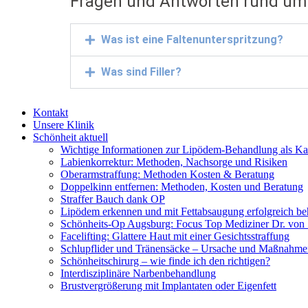
Fragen und Antworten rund um
Was ist eine Faltenunterspritzung?
Was sind Filler?
Kontakt
Unsere Klinik
Schönheit aktuell
Wichtige Informationen zur Lipödem-Behandlung als Ka
Labienkorrektur: Methoden, Nachsorge und Risiken
Oberarmstraffung: Methoden Kosten & Beratung
Doppelkinn entfernen: Methoden, Kosten und Beratung
Straffer Bauch dank OP
Lipödem erkennen und mit Fettabsaugung erfolgreich b
Schönheits-Op Augsburg: Focus Top Mediziner Dr. von 
Facelifting: Glattere Haut mit einer Gesichtsstraffung
Schlupflider und Tränensäcke – Ursache und Maßnahme
Schönheitschirurg – wie finde ich den richtigen?
Interdisziplinäre Narbenbehandlung
Brustvergrößerung mit Implantaten oder Eigenfett