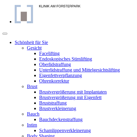
Schönheit für Sie
Gesicht
Facelifting
Endoskopisches Stirnlifting
Oberlidstraffung
Unterlidstraffung und Mittelgesichtslifting
Eigenfettverpflanzung
Ohrenkorrektur
Brust
Brustvergrößerung mit Implantaten
Brustvergrößerung mit Eigenfett
Bruststraffung
Brustverkleinerung
Bauch
Bauchdeckenstraffung
Intim
Schamlippenverkleinerung
Body Shaping