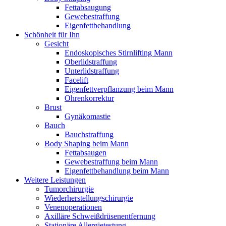
Fettabsaugung
Gewebestraffung
Eigenfettbehandlung
Schönheit für Ihn
Gesicht
Endoskopisches Stirnlifting Mann
Oberlidstraffung
Unterlidstraffung
Facelift
Eigenfettverpflanzung beim Mann
Ohrenkorrektur
Brust
Gynäkomastie
Bauch
Bauchstraffung
Body Shaping beim Mann
Fettabsaugen
Gewebestraffung beim Mann
Eigenfettbehandlung beim Mann
Weitere Leistungen
Tumorchirurgie
Wiederherstellungschirurgie
Venenoperationen
Axilläre Schweißdrüsenentfernung
Stationäre Allergietestung