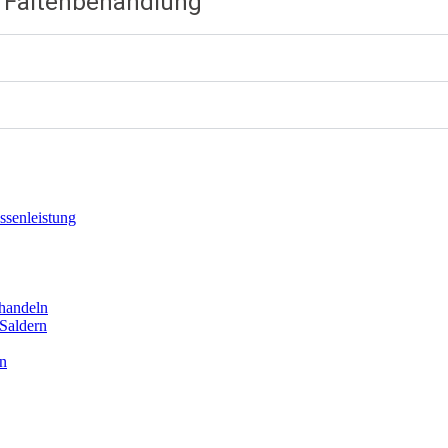
 Faltenbehandlung
ssenleistung
ehandeln
Saldern
n