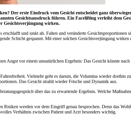
wirken? Der erste Eindruck vom Gesicht entscheidet ganz überwie
nten Gesichtsausdruck führen. Ein Facelifting verleiht dem Gesi
r Gesichtsverjüngung wirken.
erschlafft und sinkt ab. Falten und veränderte Gesichtsproportionen sin
egende Schicht gespannt. Mit einer solchen Gesichtsverjüngung wirken d
ben Angst vor einem unnatürlichen Ergebnis: Das Gesicht könnte nach e
te Faltenfreiheit. Vielmehr geht es darum, die Volumina wieder dorthin 
portionen. Das Gesicht strahlt wieder Frische und Dynamik aus.
n Beratungsgespräch über das zu erwartende Ergebnis. Welche Maßnahme
 Risiken werden vor dem Eingriff genau besprochen. Denn das Wohlbe
ensvolles Verhältnis zwischen Patient und Arzt besonders wichtig.