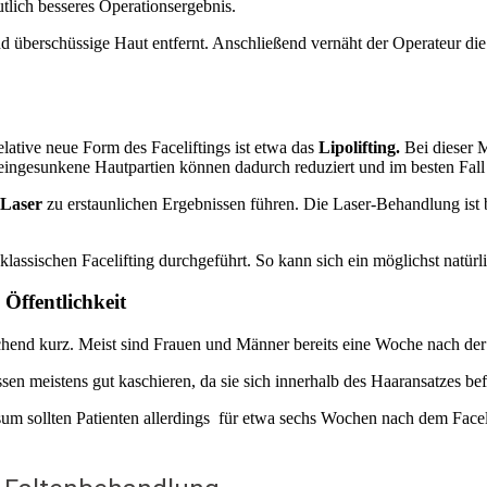
tlich besseres Operationsergebnis.
 überschüssige Haut entfernt. Anschließend vernäht der Operateur die 
elative neue Form des Faceliftings ist etwa das
Lipolifting.
Bei dieser M
 eingesunkene Hautpartien können dadurch reduziert und im besten Fall
Laser
zu erstaunlichen Ergebnissen führen. Die Laser-Behandlung ist 
ssischen Facelifting durchgeführt. So kann sich ein möglichst natürlic
 Öffentlichkeit
aschend kurz. Meist sind Frauen und Männer bereits eine Woche nach de
ssen meistens gut kaschieren, da sie sich innerhalb des Haaransatzes be
m sollten Patienten allerdings für etwa sechs Wochen nach dem Faceli