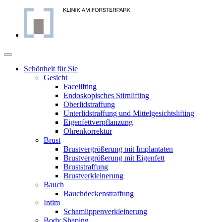
Skip
to
content
Schönheit für Sie
Gesicht
Facelifting
Endoskopisches Stirnlifting
Oberlidstraffung
Unterlidstraffung und Mittelgesichtslifting
Eigenfettverpflanzung
Ohrenkorrektur
Brust
Brustvergrößerung mit Implantaten
Brustvergrößerung mit Eigenfett
Bruststraffung
Brustverkleinerung
Bauch
Bauchdeckenstraffung
Intim
Schamlippenverkleinerung
Body Shaping