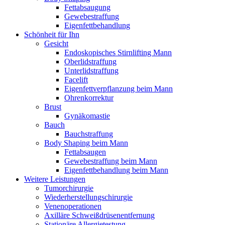
Fettabsaugung
Gewebestraffung
Eigenfettbehandlung
Schönheit für Ihn
Gesicht
Endoskopisches Stirnlifting Mann
Oberlidstraffung
Unterlidstraffung
Facelift
Eigenfettverpflanzung beim Mann
Ohrenkorrektur
Brust
Gynäkomastie
Bauch
Bauchstraffung
Body Shaping beim Mann
Fettabsaugen
Gewebestraffung beim Mann
Eigenfettbehandlung beim Mann
Weitere Leistungen
Tumorchirurgie
Wiederherstellungschirurgie
Venenoperationen
Axilläre Schweißdrüsenentfernung
Stationäre Allergietestung