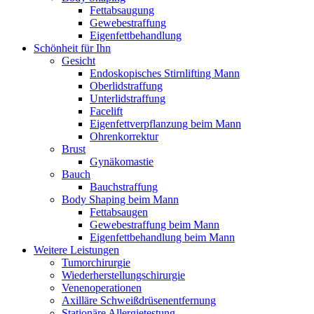
Fettabsaugung
Gewebestraffung
Eigenfettbehandlung
Schönheit für Ihn
Gesicht
Endoskopisches Stirnlifting Mann
Oberlidstraffung
Unterlidstraffung
Facelift
Eigenfettverpflanzung beim Mann
Ohrenkorrektur
Brust
Gynäkomastie
Bauch
Bauchstraffung
Body Shaping beim Mann
Fettabsaugen
Gewebestraffung beim Mann
Eigenfettbehandlung beim Mann
Weitere Leistungen
Tumorchirurgie
Wiederherstellungschirurgie
Venenoperationen
Axilläre Schweißdrüsenentfernung
Stationäre Allergietestung