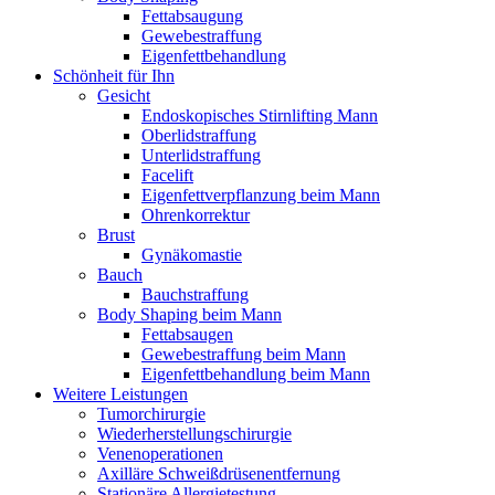
Fettabsaugung
Gewebestraffung
Eigenfettbehandlung
Schönheit für Ihn
Gesicht
Endoskopisches Stirnlifting Mann
Oberlidstraffung
Unterlidstraffung
Facelift
Eigenfettverpflanzung beim Mann
Ohrenkorrektur
Brust
Gynäkomastie
Bauch
Bauchstraffung
Body Shaping beim Mann
Fettabsaugen
Gewebestraffung beim Mann
Eigenfettbehandlung beim Mann
Weitere Leistungen
Tumorchirurgie
Wiederherstellungschirurgie
Venenoperationen
Axilläre Schweißdrüsenentfernung
Stationäre Allergietestung