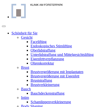
Skip
to
content
Schönheit für Sie
Gesicht
Facelifting
Endoskopisches Stirnlifting
Oberlidstraffung
Unterlidstraffung und Mittelgesichtslifting
Eigenfettverpflanzung
Ohrenkorrektur
Brust
Brustvergrößerung mit Implantaten
Brustvergrößerung mit Eigenfett
Bruststraffung
Brustverkleinerung
Bauch
Bauchdeckenstraffung
Intim
Schamlippenverkleinerung
Body Shaping