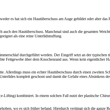
Entweder es hat sich ein Hautüberschuss am Auge gebildet oder aber das 
zlich auch den Hautüberschuss. Manchmal sind auch die gesamten Weichte
 geeignet als eine reine Unterlidstraffung.
ämmerschlaf durchgeführt werden. Der Eingriff setzt an der typischen
lbte Fettgewebe über dem Knochenrand aus. Wenn kein eigentlicher Ha
e. Allerdings muss ein echter Hautüberschuss durch einen zweiten Sch
nterlides komplett geschont und damit die Gefahr eines Absinkens des
ce-Lifting) kombiniert. In einem solchen Fall nutzt der plastische Chiru
en, wo es sich früher befand. Hierdurch verjüngt sich die ganze Regi