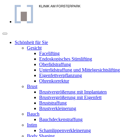
Skip
to
content
Schönheit für Sie
Gesicht
Facelifting
Endoskopisches Stirnlifting
Oberlidstraffung
Unterlidstraffung und Mittelgesichtslifting
Eigenfettverpflanzung
Ohrenkorrektur
Brust
Brustvergrößerung mit Implantaten
Brustvergrößerung mit Eigenfett
Bruststraffung
Brustverkleinerung
Bauch
Bauchdeckenstraffung
Intim
Schamlippenverkleinerung
Body Shaping