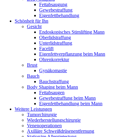
Fettabsaugung
Gewebestraffung
Eigenfettbehandlung
Schönheit für Ihn
Gesicht
Endoskopisches Stirnlifting Mann
Oberlidstraffung
Unterlidstraffung
Facelift
Eigenfettverpflanzung beim Mann
Ohrenkorrektur
Brust
Gynäkomastie
Bauch
Bauchstraffung
Body Shaping beim Mann
Fettabsaugen
Gewebestraffung beim Mann
Eigenfettbehandlung beim Mann
Weitere Leistungen
Tumorchirurgie
Wiederherstellungschirurgie
Venenoperationen
Axilläre Schweißdrüsenentfernung
Stationäre Allergietestung