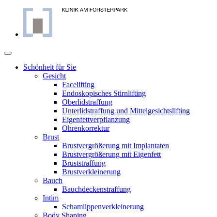
Skip
to
content
Schönheit für Sie
Gesicht
Facelifting
Endoskopisches Stirnlifting
Oberlidstraffung
Unterlidstraffung und Mittelgesichtslifting
Eigenfettverpflanzung
Ohrenkorrektur
Brust
Brustvergrößerung mit Implantaten
Brustvergrößerung mit Eigenfett
Bruststraffung
Brustverkleinerung
Bauch
Bauchdeckenstraffung
Intim
Schamlippenverkleinerung
Body Shaping