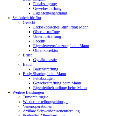
Fettabsaugung
Gewebestraffung
Eigenfettbehandlung
Schönheit für Ihn
Gesicht
Endoskopisches Stirnlifting Mann
Oberlidstraffung
Unterlidstraffung
Facelift
Eigenfettverpflanzung beim Mann
Ohrenkorrektur
Brust
Gynäkomastie
Bauch
Bauchstraffung
Body Shaping beim Mann
Fettabsaugen
Gewebestraffung beim Mann
Eigenfettbehandlung beim Mann
Weitere Leistungen
Tumorchirurgie
Wiederherstellungschirurgie
Venenoperationen
Axilläre Schweißdrüsenentfernung
Stationäre Allergietestung