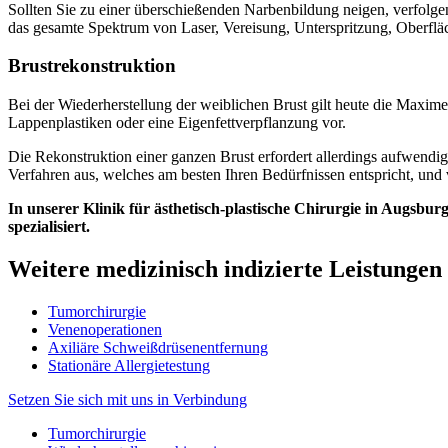
Sollten Sie zu einer überschießenden Narbenbildung neigen, verfolg
das gesamte Spektrum von Laser, Vereisung, Unterspritzung, Oberfl
Brustrekonstruktion
Bei der Wiederherstellung der weiblichen Brust gilt heute die Maxim
Lappenplastiken oder eine Eigenfettverpflanzung vor.
Die Rekonstruktion einer ganzen Brust erfordert allerdings aufwendig
Verfahren aus, welches am besten Ihren Bedürfnissen entspricht, und ve
In unserer Klinik für ästhetisch-plastische Chirurgie in Augsbu
spezialisiert.
Weitere medizinisch indizierte Leistungen
Tumorchirurgie
Venenoperationen
Axiliäre Schweißdrüsenentfernung
Stationäre Allergietestung
Setzen Sie sich mit uns in Verbindung
Tumorchirurgie