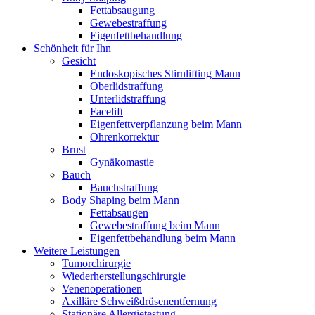
Fettabsaugung
Gewebestraffung
Eigenfettbehandlung
Schönheit für Ihn
Gesicht
Endoskopisches Stirnlifting Mann
Oberlidstraffung
Unterlidstraffung
Facelift
Eigenfettverpflanzung beim Mann
Ohrenkorrektur
Brust
Gynäkomastie
Bauch
Bauchstraffung
Body Shaping beim Mann
Fettabsaugen
Gewebestraffung beim Mann
Eigenfettbehandlung beim Mann
Weitere Leistungen
Tumorchirurgie
Wiederherstellungschirurgie
Venenoperationen
Axilläre Schweißdrüsenentfernung
Stationäre Allergietestung