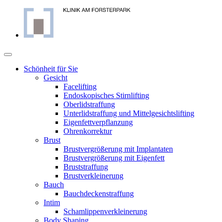
Skip
to
content
Schönheit für Sie
Gesicht
Facelifting
Endoskopisches Stirnlifting
Oberlidstraffung
Unterlidstraffung und Mittelgesichtslifting
Eigenfettverpflanzung
Ohrenkorrektur
Brust
Brustvergrößerung mit Implantaten
Brustvergrößerung mit Eigenfett
Bruststraffung
Brustverkleinerung
Bauch
Bauchdeckenstraffung
Intim
Schamlippenverkleinerung
Body Shaping