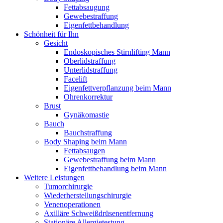
Fettabsaugung
Gewebestraffung
Eigenfettbehandlung
Schönheit für Ihn
Gesicht
Endoskopisches Stirnlifting Mann
Oberlidstraffung
Unterlidstraffung
Facelift
Eigenfettverpflanzung beim Mann
Ohrenkorrektur
Brust
Gynäkomastie
Bauch
Bauchstraffung
Body Shaping beim Mann
Fettabsaugen
Gewebestraffung beim Mann
Eigenfettbehandlung beim Mann
Weitere Leistungen
Tumorchirurgie
Wiederherstellungschirurgie
Venenoperationen
Axilläre Schweißdrüsenentfernung
Stationäre Allergietestung