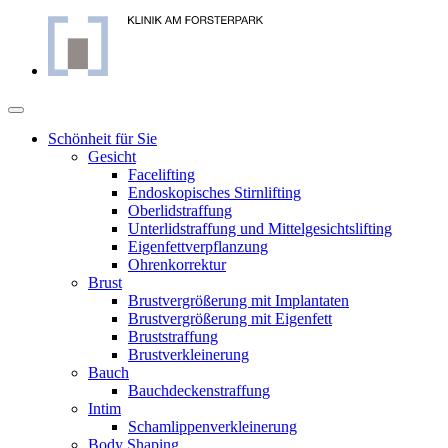
Skip
to
content
Schönheit für Sie
Gesicht
Facelifting
Endoskopisches Stirnlifting
Oberlidstraffung
Unterlidstraffung und Mittelgesichtslifting
Eigenfettverpflanzung
Ohrenkorrektur
Brust
Brustvergrößerung mit Implantaten
Brustvergrößerung mit Eigenfett
Bruststraffung
Brustverkleinerung
Bauch
Bauchdeckenstraffung
Intim
Schamlippenverkleinerung
Body Shaping